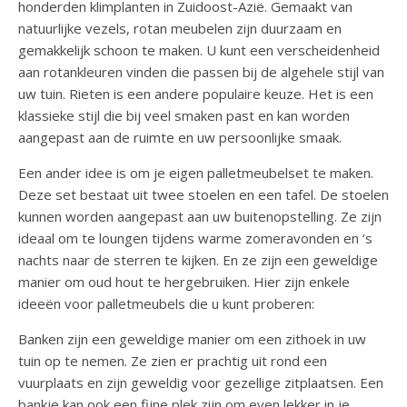
honderden klimplanten in Zuidoost-Azië. Gemaakt van
natuurlijke vezels, rotan meubelen zijn duurzaam en
gemakkelijk schoon te maken. U kunt een verscheidenheid
aan rotankleuren vinden die passen bij de algehele stijl van
uw tuin. Rieten is een andere populaire keuze. Het is een
klassieke stijl die bij veel smaken past en kan worden
aangepast aan de ruimte en uw persoonlijke smaak.
Een ander idee is om je eigen palletmeubelset te maken.
Deze set bestaat uit twee stoelen en een tafel. De stoelen
kunnen worden aangepast aan uw buitenopstelling. Ze zijn
ideaal om te loungen tijdens warme zomeravonden en ‘s
nachts naar de sterren te kijken. En ze zijn een geweldige
manier om oud hout te hergebruiken. Hier zijn enkele
ideeën voor palletmeubels die u kunt proberen:
Banken zijn een geweldige manier om een ​​zithoek in uw
tuin op te nemen. Ze zien er prachtig uit rond een
vuurplaats en zijn geweldig voor gezellige zitplaatsen. Een
bankje kan ook een fijne plek zijn om even lekker in je