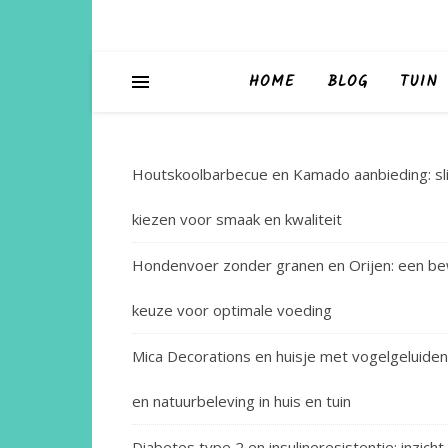
HOME
BLOG
TUIN
Houtskoolbarbecue en Kamado aanbieding: sl
kiezen voor smaak en kwaliteit
Hondenvoer zonder granen en Orijen: een b
keuze voor optimale voeding
Mica Decorations en huisje met vogelgeluiden
en natuurbeleving in huis en tuin
Diabetes type 2 en insulineresistentie: inzicht 