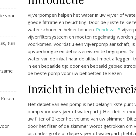
Vijverpompen helpen het water in uw vijver of water
sie voor
goede filtratie en beluchting. Door de juiste te ki
water schoon en helder houden.
Pondovac 5
vijver
vijverfiltersysteem en moeten regelmatig worden
is, tuin
voorkomen. Voordat u een vijverpomp aanschaft, is 
opvoerhoogte en debietvereisten te begrijpen. De o
water van de inlaat naar de uitlaat moet afleggen, t
in een bepaalde tijd door een bepaald gebied stroomt
urzame
de beste pomp voor uw behoeften te kiezen.
Inzicht in debietverei
 Koken
Het debiet van een pomp is het belangrijkste punt v
pomp voor uw vijver of waterpartij. Het debiet moe
uw filter of 2 keer het volume van uw skimmer. Dit
voor
door het filter of de skimmer wordt getrokken om 
bijzonder grote of diepe vijver of waterpartij heb