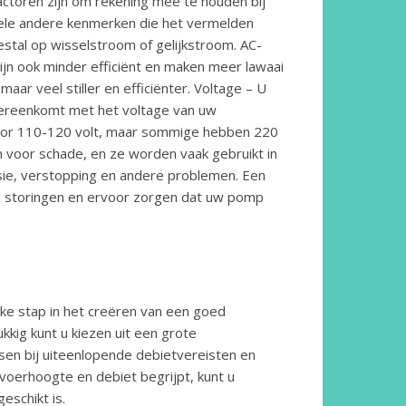
ctoren zijn om rekening mee te houden bij
nkele andere kenmerken die het vermelden
tal op wisselstroom of gelijkstroom. AC-
ijn ook minder efficiënt en maken meer lawaai
ar veel stiller en efficiënter. Voltage – U
vereenkomt met het voltage van uw
oor 110-120 volt, maar sommige hebben 220
n voor schade, en ze worden vaak gebruikt in
sie, verstopping en andere problemen. Een
e storingen en ervoor zorgen dat uw pomp
jke stap in het creëren van een goed
ukkig kunt u kiezen uit een grote
sen bij uiteenlopende debietvereisten en
voerhoogte en debiet begrijpt, kunt u
eschikt is.