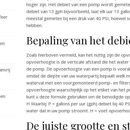
hoger zijn. Het debiet van een pomp wordt gemeten
debiet van 13 gph bijvoorbeeld, laat elk uur 13 gall
feer
meestal gemeten bij een druk van 40 PSI, hoewel 
hebben.
Bepaling van het debi
en:
Zoals hierboven vermeld, kan het nuttig zijn de o
opvoerhoogte is de verticale afstand die het water 
de pomp. De opvoerhoogte van een pomp is vooral 
nvrij
omdat de diepte van uw waterpartij bepaalt welk mod
waterval met een voorgemonteerd pomp- en filters
opvoerhoogte waarschijnlijk op het etiket van het pro
een
kunt u deze formule gebruiken om de benodigde o
H Waarbij: P = gallons per uur (gph) debiet bij 40 PS
water dat in uw pomp stroomt. H = voet opvoerho
De juiste grootte en st