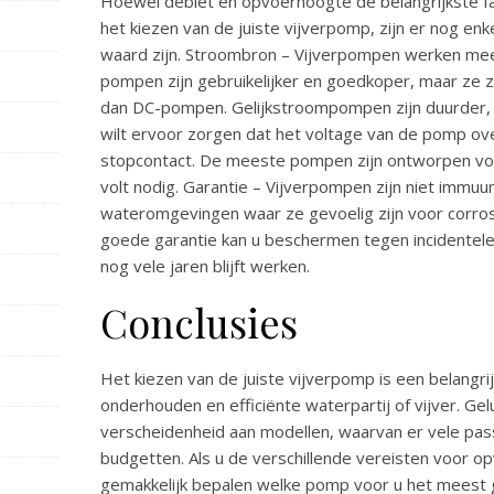
Hoewel debiet en opvoerhoogte de belangrijkste fa
het kiezen van de juiste vijverpomp, zijn er nog e
waard zijn. Stroombron – Vijverpompen werken mees
pompen zijn gebruikelijker en goedkoper, maar ze z
dan DC-pompen. Gelijkstroompompen zijn duurder, ma
wilt ervoor zorgen dat het voltage van de pomp o
stopcontact. De meeste pompen zijn ontworpen v
volt nodig. Garantie – Vijverpompen zijn niet immuu
wateromgevingen waar ze gevoelig zijn voor corro
goede garantie kan u beschermen tegen incidentel
nog vele jaren blijft werken.
Conclusies
Het kiezen van de juiste vijverpomp is een belangri
onderhouden en efficiënte waterpartij of vijver. Gel
verscheidenheid aan modellen, waarvan er vele pas
budgetten. Als u de verschillende vereisten voor op
gemakkelijk bepalen welke pomp voor u het meest g