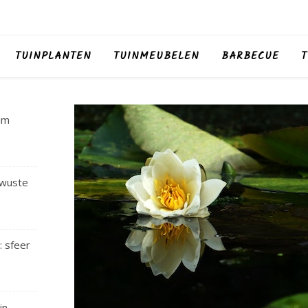
TUINPLANTEN
TUINMEUBELEN
BARBECUE
T
im
ewuste
: sfeer
in